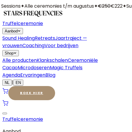
essions
✦
Alle ceremonies t/m augustus
✦
€250
€222
✦
Sum
Truffelceremonie
Aanbod
Sound Healing
Retreats
Jaartraject —
vrouwen
Coaching
Voor bedrijven
Shop
Alle producten
Klankschalen
Ceremoniële
Cacao
Microdoseren
Magic Truffels
Agenda
Ervaringen
Blog
|
NL
EN
BOEK HIER
Truffelceremonie
Aanbod