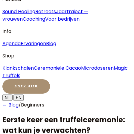
Sound Healing
Retreats
Jaartraject —
vrouwen
Coaching
Voor bedrijven
Info
Agenda
Ervaringen
Blog
Shop
Klankschalen
Ceremoniële Cacao
Microdoseren
Magic
Truffels
BOEK HIER
|
NL
EN
← Blog
/
Beginners
Eerste keer een truffelceremonie:
wat kun je verwachten?