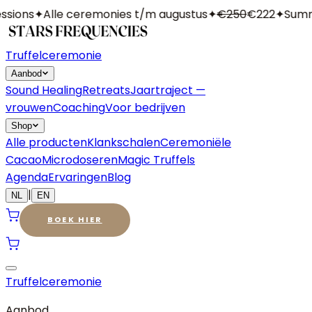
ions
✦
Alle ceremonies t/m augustus
✦
€250
€222
✦
Summer
Truffelceremonie
Aanbod
Sound Healing
Retreats
Jaartraject —
vrouwen
Coaching
Voor bedrijven
Shop
Alle producten
Klankschalen
Ceremoniële
Cacao
Microdoseren
Magic Truffels
Agenda
Ervaringen
Blog
|
NL
EN
BOEK HIER
Truffelceremonie
Aanbod