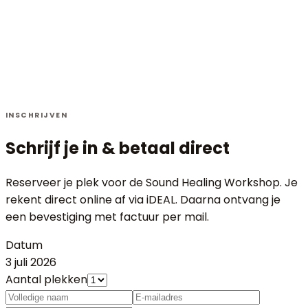
Oefenen in duo's: 1-op-1 healing sessie
16:30
Gezamenlijke sound journey ter afsluiting
17:00
Uitreiking certificaten & nabespreking
17:30
INSCHRIJVEN
Einde
Schrijf je in &
betaal direct
Reserveer je plek voor de Sound Healing Workshop. Je
rekent direct online af via iDEAL. Daarna ontvang je
een bevestiging met factuur per mail.
Datum
3 juli 2026
Aantal plekken