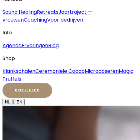
Sound Healing
Retreats
Jaartraject —
vrouwen
Coaching
Voor bedrijven
Info
Agenda
Ervaringen
Blog
Shop
Klankschalen
Ceremoniële Cacao
Microdoseren
Magic
Truffels
BOEK HIER
|
NL
EN