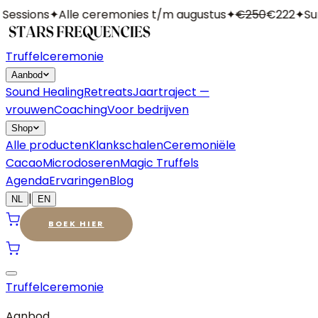
essions
✦
Alle ceremonies t/m augustus
✦
€250
€222
✦
Sum
Truffelceremonie
Aanbod
Sound Healing
Retreats
Jaartraject —
vrouwen
Coaching
Voor bedrijven
Shop
Alle producten
Klankschalen
Ceremoniële
Cacao
Microdoseren
Magic Truffels
Agenda
Ervaringen
Blog
|
NL
EN
BOEK HIER
Truffelceremonie
Aanbod