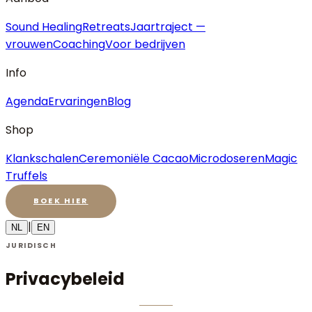
Sound Healing
Retreats
Jaartraject —
vrouwen
Coaching
Voor bedrijven
Info
Agenda
Ervaringen
Blog
Shop
Klankschalen
Ceremoniële Cacao
Microdoseren
Magic
Truffels
BOEK HIER
|
NL
EN
JURIDISCH
Privacybeleid