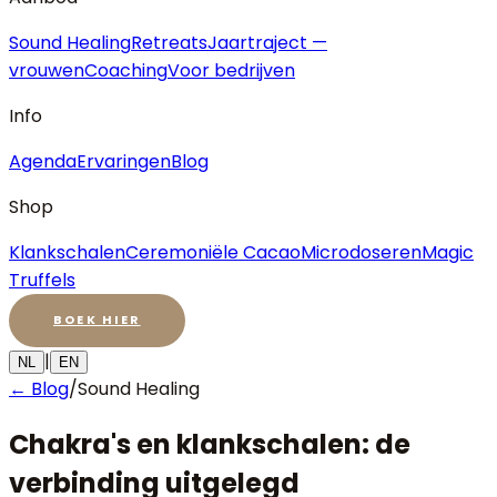
Sound Healing
Retreats
Jaartraject —
vrouwen
Coaching
Voor bedrijven
Info
Agenda
Ervaringen
Blog
Shop
Klankschalen
Ceremoniële Cacao
Microdoseren
Magic
Truffels
BOEK HIER
|
NL
EN
← Blog
/
Sound Healing
Chakra's en klankschalen: de
verbinding uitgelegd