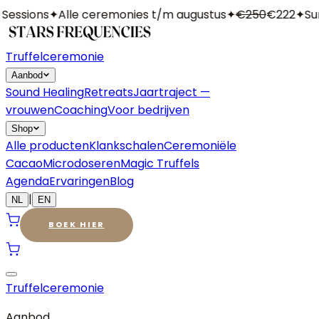
essions
✦
Alle ceremonies t/m augustus
✦
€250
€222
✦
Sum
Truffelceremonie
Aanbod
Sound Healing
Retreats
Jaartraject —
vrouwen
Coaching
Voor bedrijven
Shop
Alle producten
Klankschalen
Ceremoniële
Cacao
Microdoseren
Magic Truffels
Agenda
Ervaringen
Blog
|
NL
EN
BOEK HIER
Truffelceremonie
Aanbod