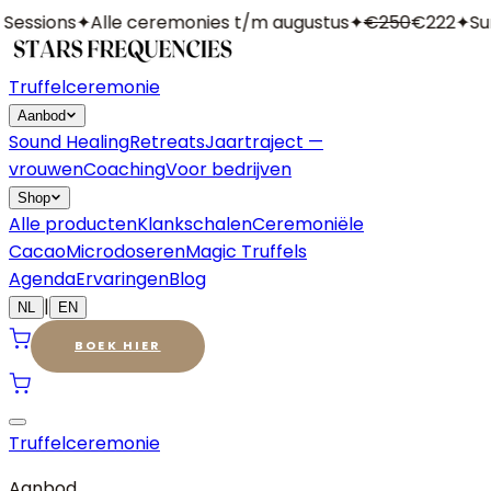
essions
✦
Alle ceremonies t/m augustus
✦
€250
€222
✦
Sum
Truffelceremonie
Aanbod
Sound Healing
Retreats
Jaartraject —
vrouwen
Coaching
Voor bedrijven
Shop
Alle producten
Klankschalen
Ceremoniële
Cacao
Microdoseren
Magic Truffels
Agenda
Ervaringen
Blog
|
NL
EN
BOEK HIER
Truffelceremonie
Aanbod