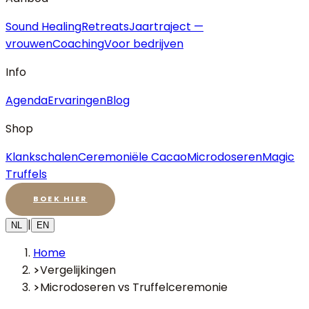
Sound Healing
Retreats
Jaartraject —
vrouwen
Coaching
Voor bedrijven
Info
Agenda
Ervaringen
Blog
Shop
Klankschalen
Ceremoniële Cacao
Microdoseren
Magic
Truffels
BOEK HIER
|
NL
EN
Home
Vergelijkingen
Microdoseren vs Truffelceremonie