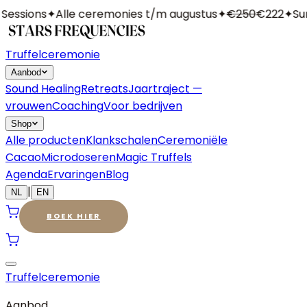
essions
✦
Alle ceremonies t/m augustus
✦
€250
€222
✦
Sum
Truffelceremonie
Aanbod
Sound Healing
Retreats
Jaartraject —
vrouwen
Coaching
Voor bedrijven
Shop
Alle producten
Klankschalen
Ceremoniële
Cacao
Microdoseren
Magic Truffels
Agenda
Ervaringen
Blog
|
NL
EN
BOEK HIER
Truffelceremonie
Aanbod