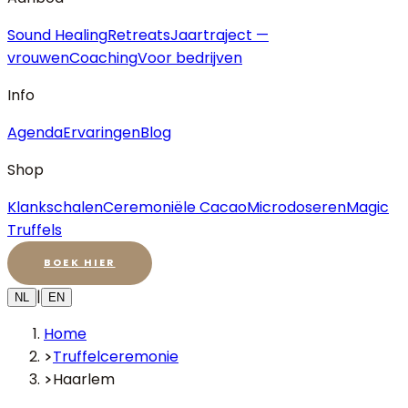
Sound Healing
Retreats
Jaartraject —
vrouwen
Coaching
Voor bedrijven
Info
Agenda
Ervaringen
Blog
Shop
Klankschalen
Ceremoniële Cacao
Microdoseren
Magic
Truffels
BOEK HIER
|
NL
EN
Home
Truffelceremonie
Haarlem