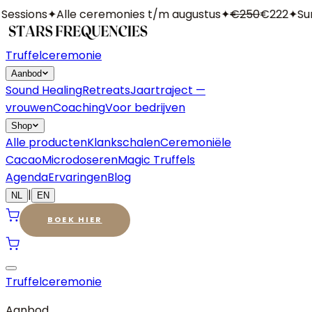
essions
✦
Alle ceremonies t/m augustus
✦
€250
€222
✦
Sum
Truffelceremonie
Aanbod
Sound Healing
Retreats
Jaartraject —
vrouwen
Coaching
Voor bedrijven
Shop
Alle producten
Klankschalen
Ceremoniële
Cacao
Microdoseren
Magic Truffels
Agenda
Ervaringen
Blog
|
NL
EN
BOEK HIER
Truffelceremonie
Aanbod