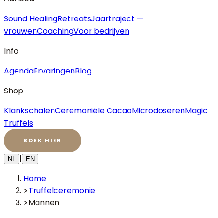
Sound Healing
Retreats
Jaartraject —
vrouwen
Coaching
Voor bedrijven
Info
Agenda
Ervaringen
Blog
Shop
Klankschalen
Ceremoniële Cacao
Microdoseren
Magic
Truffels
BOEK HIER
|
NL
EN
Home
Truffelceremonie
Mannen