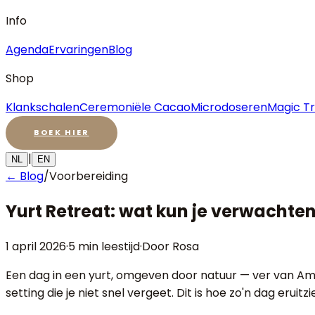
Info
Agenda
Ervaringen
Blog
Shop
Klankschalen
Ceremoniële Cacao
Microdoseren
Magic Tr
BOEK HIER
|
NL
EN
← Blog
/
Voorbereiding
Yurt Retreat: wat kun je verwachte
1 april 2026
·
5 min
leestijd
·
Door Rosa
Een dag in een yurt, omgeven door natuur — ver van Amst
setting die je niet snel vergeet. Dit is hoe zo'n dag eruitzie