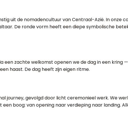
omstig uit de nomadencultuur van Centraal-Azië. In onze c
altaar. De ronde vorm heeft een diepe symbolische beteke
 een zachte welkomst openen we de dag in een kring — ied
een haast. De dag heeft zijn eigen ritme.
onal journey, gevolgd door licht ceremonieel werk. We 
ft een boog: van opening naar verdieping naar landing. All