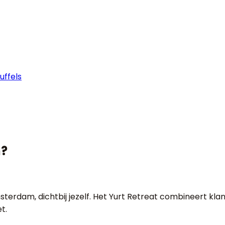
uffels
n?
erdam, dichtbij jezelf. Het Yurt Retreat combineert klan
t.