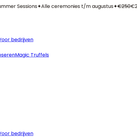
mmer Sessions
✦
Alle ceremonies t/m augustus
✦
€250
€22
Voor bedrijven
oseren
Magic Truffels
Voor bedrijven