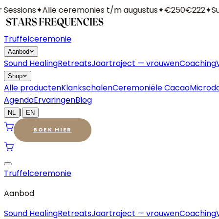
essions
✦
Alle ceremonies t/m augustus
✦
€250
€222
✦
Su
Truffelceremonie
Aanbod
Sound Healing
Retreats
Jaartraject — vrouwen
Coaching
Shop
Alle producten
Klankschalen
Ceremoniële Cacao
Microd
Agenda
Ervaringen
Blog
|
NL
EN
BOEK HIER
Truffelceremonie
Aanbod
Sound Healing
Retreats
Jaartraject — vrouwen
Coaching