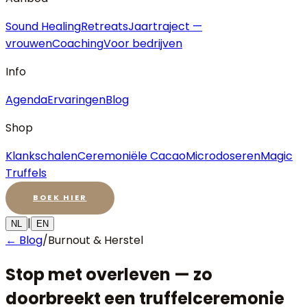
Sound Healing
Retreats
Jaartraject —
vrouwen
Coaching
Voor bedrijven
Info
Agenda
Ervaringen
Blog
Shop
Klankschalen
Ceremoniële Cacao
Microdoseren
Magic
Truffels
BOEK HIER
|
NL
EN
← Blog
/
Burnout & Herstel
Stop met overleven — zo
doorbreekt een truffelceremonie