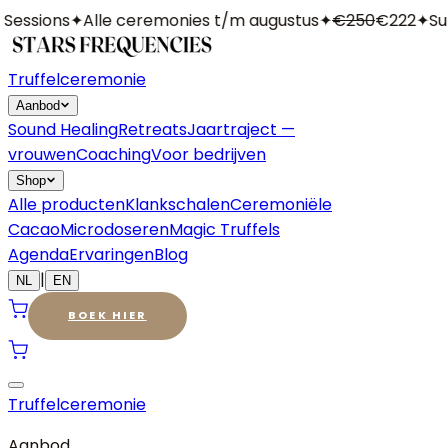
essions
✦
Alle ceremonies t/m augustus
✦
€250
€222
✦
Sum
Truffelceremonie
Aanbod
Sound Healing
Retreats
Jaartraject —
vrouwen
Coaching
Voor bedrijven
Shop
Alle producten
Klankschalen
Ceremoniële
Cacao
Microdoseren
Magic Truffels
Agenda
Ervaringen
Blog
|
NL
EN
BOEK HIER
Truffelceremonie
Aanbod