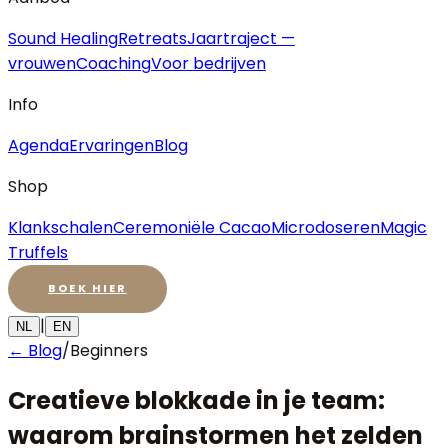
Sound Healing
Retreats
Jaartraject —
vrouwen
Coaching
Voor bedrijven
Info
Agenda
Ervaringen
Blog
Shop
Klankschalen
Ceremoniële Cacao
Microdoseren
Magic
Truffels
BOEK HIER
|
NL
EN
← Blog
/
Beginners
Creatieve blokkade in je team:
waarom brainstormen het zelden