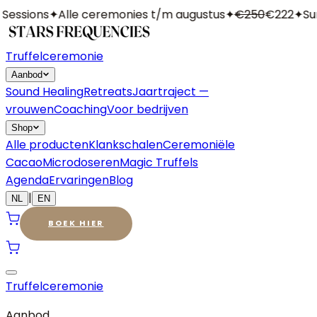
essions
✦
Alle ceremonies t/m augustus
✦
€250
€222
✦
Sum
Truffelceremonie
Aanbod
Sound Healing
Retreats
Jaartraject —
vrouwen
Coaching
Voor bedrijven
Shop
Alle producten
Klankschalen
Ceremoniële
Cacao
Microdoseren
Magic Truffels
Agenda
Ervaringen
Blog
|
NL
EN
BOEK HIER
Truffelceremonie
Aanbod