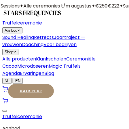
essions
✦
Alle ceremonies t/m augustus
✦
€250
€222
✦
Sum
Truffelceremonie
Aanbod
Sound Healing
Retreats
Jaartraject —
vrouwen
Coaching
Voor bedrijven
Shop
Alle producten
Klankschalen
Ceremoniële
Cacao
Microdoseren
Magic Truffels
Agenda
Ervaringen
Blog
|
NL
EN
BOEK HIER
Truffelceremonie
Aanbod