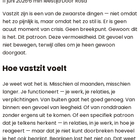
11 juni 2026
·
6 min
leestijd
·
Door Rosa
Vastzit zijn is een van de zwaarste dingen — niet omdat
het zo pijnlijk is, maar omdat het zo stil is. Er is geen
acuut moment van crisis. Geen breekpunt. Gewoon: dit
is het. Dit patroon. Deze vermoeidheid. Dit gevoel van
niet bewegen, terwijl alles om je heen gewoon
doorgaat.
Hoe vastzit voelt
Je weet wat het is. Misschien al maanden, misschien
langer. Je functioneert — je werk, je relaties, je
verplichtingen. Van buiten gaat het goed genoeg. Van
binnen: een gevoel van leegheid. Of van ronddraaien
zonder ergens uit te komen. Of een specifiek patroon
dat je telkens herkent — in relaties, in je werk, in hoe je
reageert — maar dat je niet kunt doorbreken hoeveel
je het ook begrijpt. Begrijpen lost het niet op. Dat weet