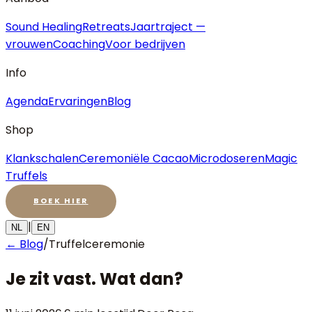
Sound Healing
Retreats
Jaartraject —
vrouwen
Coaching
Voor bedrijven
Info
Agenda
Ervaringen
Blog
Shop
Klankschalen
Ceremoniële Cacao
Microdoseren
Magic
Truffels
BOEK HIER
|
NL
EN
← Blog
/
Truffelceremonie
Je zit vast. Wat dan?