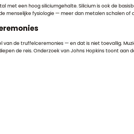
l met een hoog siliciumgehalte. Silicium is ook de basis
de menselijke fysiologie — meer dan metalen schalen of 
ceremonies
el van de truffelceremonies — en dat is niet toevallig. Mu
iepen de reis. Onderzoek van Johns Hopkins toont aan da