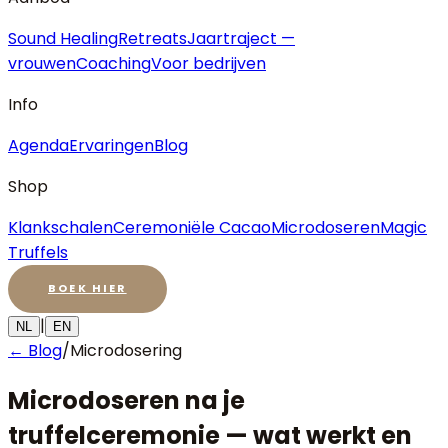
Sound Healing
Retreats
Jaartraject —
vrouwen
Coaching
Voor bedrijven
Info
Agenda
Ervaringen
Blog
Shop
Klankschalen
Ceremoniële Cacao
Microdoseren
Magic
Truffels
BOEK HIER
|
NL
EN
← Blog
/
Microdosering
Microdoseren na je
truffelceremonie — wat werkt en