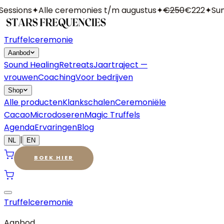
ssions
✦
Alle ceremonies t/m augustus
✦
€250
€222
✦
Summ
Truffelceremonie
Aanbod
Sound Healing
Retreats
Jaartraject —
vrouwen
Coaching
Voor bedrijven
Shop
Alle producten
Klankschalen
Ceremoniële
Cacao
Microdoseren
Magic Truffels
Agenda
Ervaringen
Blog
|
NL
EN
BOEK HIER
Truffelceremonie
Aanbod