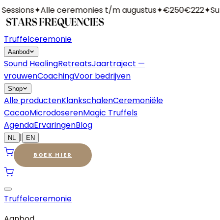
essions
✦
Alle ceremonies t/m augustus
✦
€250
€222
✦
Sum
Truffelceremonie
Aanbod
Sound Healing
Retreats
Jaartraject —
vrouwen
Coaching
Voor bedrijven
Shop
Alle producten
Klankschalen
Ceremoniële
Cacao
Microdoseren
Magic Truffels
Agenda
Ervaringen
Blog
|
NL
EN
BOEK HIER
Truffelceremonie
Aanbod