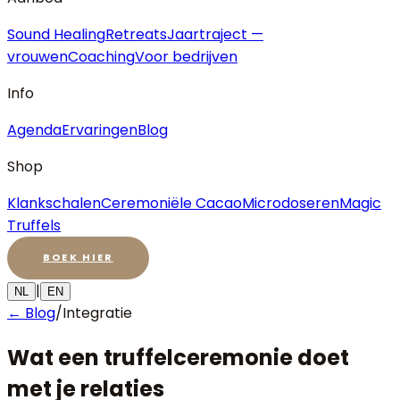
Sound Healing
Retreats
Jaartraject —
vrouwen
Coaching
Voor bedrijven
Info
Agenda
Ervaringen
Blog
Shop
Klankschalen
Ceremoniële Cacao
Microdoseren
Magic
Truffels
BOEK HIER
|
NL
EN
← Blog
/
Integratie
Wat een truffelceremonie doet
met je relaties